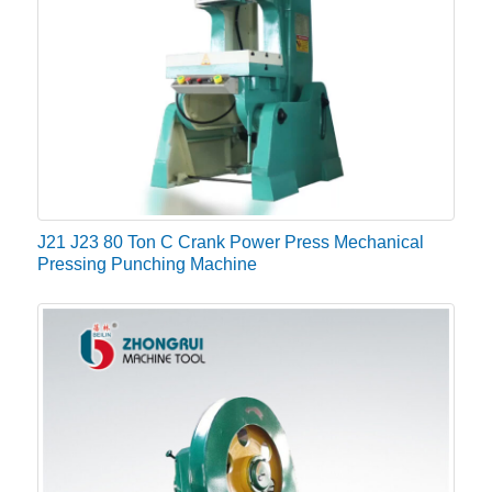
otpad.
Sigurno i isplativo
Budući da je otpad sveden na minimum, dugoročno se
štedi novac jer se sirovine ne bacaju. Nadalje, budući
da je cijeli proces automatiziran, operater je siguran
dok radi u okruženju bez rizika.
J21 J23 80 Ton C Crank Power Press Mechanical
Pressing Punching Machine