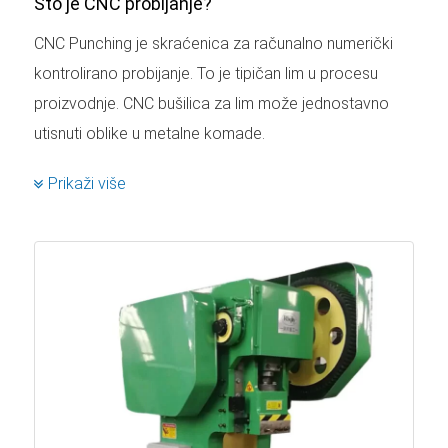
Što je CNC probijanje?
CNC Punching je skraćenica za računalno numerički
kontrolirano probijanje. To je tipičan lim u procesu
proizvodnje. CNC bušilica za lim može jednostavno
utisnuti oblike u metalne komade.
CNC preše za probijanje su elektromehanički uređaji
Prikaži više
koji pomiču alate i generiraju uzorke iz softverske
datoteke koristeći ulaze za računalno programiranje.
Ovi strojevi su dostupni s jednom glavom i tračnicom
za alat ili kupolom s više alata.
Kako funkcionira CNC programiranje?
Programiranje preše za bušenje temelji se na nekoliko
ključnih čimbenika.