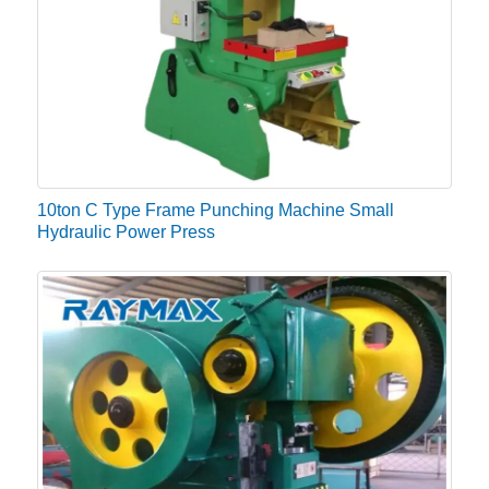
Željeni uzorak je dan u 2D DXF ili DWG formatu
datoteke ili 3D formatu u datoteci Computer-Aided
Design (CAD). Ti se podaci zatim koriste u fazi
proizvodnje pomoću računala (CAM) u ciklusu kako bi
se odabrala najbolja alata za posao i za izradu
komponente ravnog lima.
10ton C Type Frame Punching Machine Small
Hydraulic Power Press
CNC gnijezdo će pomoći u odabiru najboljeg
rasporeda za veličinu lima.
Lim će zatim biti pomaknut CNC strojem za probijanje
kako bi ga precizno smjestio ispod probijača, što će
omogućiti probijanje i izradu potrebnog dizajna. Neki
se strojevi mogu kretati samo na jedan ili dva načina,
dok se drugi mogu kretati u sve 3 osi.