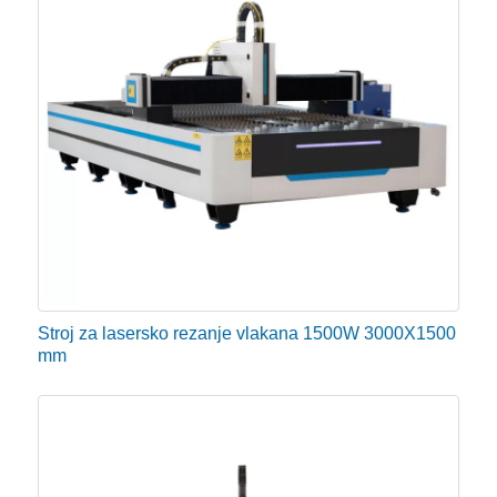
topline kako bi laserski generator radio ispravno.
Rashladni uređaj strojnog optičkog reflektora i zrcalo
za fokusiranje za hlađenje, kako bi se osigurala
stabilnost kvalitete snopa i učinkovito spriječila
deformacija ili pucanje leće pri visokim
temperaturama.
Prednosti stroja za lasersko rezanje metala s
vlaknima
Stroj za lasersko rezanje vlakana 1500W 3000X1500
Visoka energetska učinkovitost
mm
Stroj za lasersko rezanje metala s vlaknima isporučuje
se putem laserskog optičkog kabela, čija je
učinkovitost električne u optičku pretvorbu visoka,
učinkovitost pretvorbe više od 30%, uvelike smanjuje