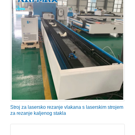
Glatka površina rezanja
Da li ima neravnina na površini rezanja laserskog
rezanja. Općenito govoreći, stroj za lasersko rezanje
lima ima nešto neravnina, uglavnom određena
debljinom rezanja i plinom. Općenito, nema neravnina
ispod 3 mm. Stroj za lasersko rezanje metala s
vlaknima ima najmanje šiljaka, površina rezanja je vrlo
glatka i brzina je vrlo velika.
Snaga lasera
Na primjer, ako većina tvornice treba rezati metalne
Stroj za lasersko rezanje vlakana s laserskim strojem
ploče ispod 6 mm, nema potrebe za kupnjom CNC
za rezanje kaljenog stakla
laserskog stroja za rezanje velike snage, a stroj za
rezanje metala s vlaknima lasera od 500 W može