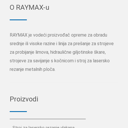
O RAYMAX-u
RAYMAX je vodeći proizvođač opreme za obradu
srednje ili visoke razine i linija za prešanje za strojeve
za probijanje limova, hidraulične giljotinske škare,
strojeve za savijanje s kočnicom i stroj za lasersko
rezanje metalnih ploča.
Proizvodi
Stroj za lasersko rezanje vlakana