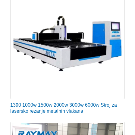
podzemne željeznice, automobilima, strojevima za
žito, tekstilnim strojevima, inženjerskim strojevima,
preciznim dijelovima, brodovima, metalurškoj opremi,
dizalima, kućanskim aparatima, zanatskim darovima,
obradi alata, dekoraciji, oglašavanje, obrada metala,
obrada kuhinja i druge proizvodne i prerađivačke
industrije.
Vodič za kupnju stroja za lasersko rezanje
metala s vlaknima
Laserski generator i laserska glava
1390 1000w 1500w 2000w 3000w 6000w Stroj za
lasersko rezanje metalnih vlakana
Tanak rezni šav
Prorez laserskog rezanja obično je 0,1 Omm-0,2 Omm;