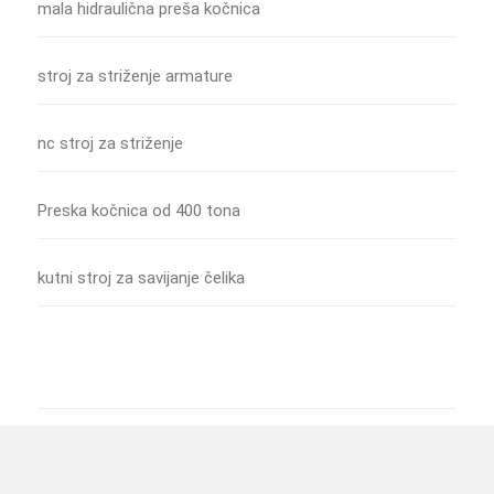
mala hidraulična preša kočnica
stroj za striženje armature
nc stroj za striženje
Preska kočnica od 400 tona
kutni stroj za savijanje čelika