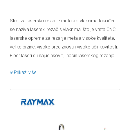
Stroj za lasersko rezanje metala s vlaknima također
se naziva laserski rezač s vlaknima, što je vrsta CNC
laserske opreme za rezanje metala visoke kvalitete,
velike brzine, visoke preciznosti i visoke učinkovitosti.
Fiber laseri su najučinkovitiji način laserskog rezanja.
Rezanje je najpopularnija aplikacija za industrijske
Prikaži više
lasere. Lasersko rezanje je proces termičkog rezanja
za obradu lima. Budući da nema kontakta između
glave za isporuku laserske zrake s vlaknima i metala
koji se reže, lasersko svjetlo je „oštrica nego nikad
tupi“ i uvijek donosi iste ponovljive rezultate bez obzira
koliko dugo radi. Visoka preciznost, brzina i kvaliteta