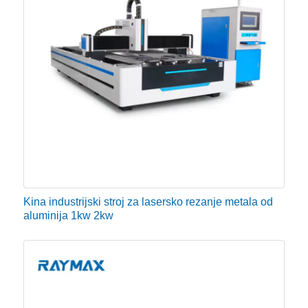
lima za prodaju uglavnom se sastoji od numeričkog
upravljačkog sustava, servo sustava i
niskonaponskog električnog sustava. Električni
upravljački sustav stroja za lasersko rezanje je glavni
dio koji osigurava raznovrsnu grafičku putanju.
Upravljački dio niskonaponskog električnog sustava
nalazi se u električnom upravljačkom ormaru, koji je
dio sučelja električnog upravljanja.
● Laserski hladnjak
Kina industrijski stroj za lasersko rezanje metala od
aluminija 1kw 2kw
Koristi se za hlađenje laserskog generatora. Laser je
uređaj koji koristi električnu energiju za pretvaranje u
svjetlosnu energiju. Na primjer, stopa pretvorbe lasera
s vlaknima je općenito 30%, a preostala energija se
pretvara u toplinu. Voda za hlađenje oduzima višak